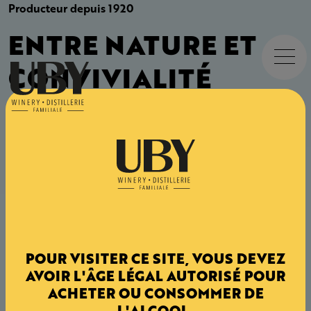
UBY
Producteur depuis 1920
ENTRE NATURE ET
CONVIVIALITÉ
Situé au cœur des vignobles du Sud-Ouest, UBY
propose des vins frais et gourmands
caractéristiques des vins de Côtes de Gascogne,
conjuguant accessibilité, qualité et respect de
leur nature unique.
POUR VISITER CE SITE, VOUS DEVEZ
AVOIR L'ÂGE LÉGAL AUTORISÉ POUR
ACHETER OU CONSOMMER DE
L'ALCOOL.