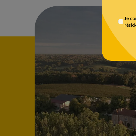
Je co
résid