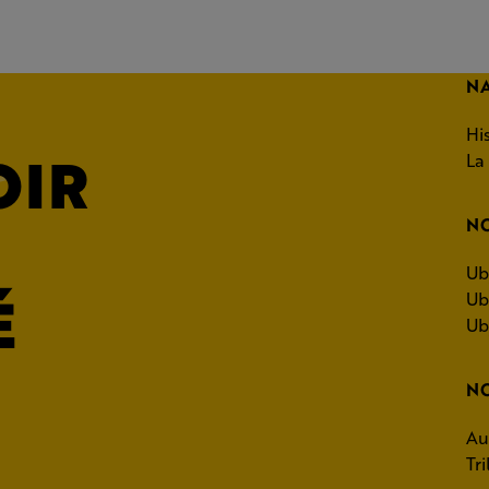
N
Hi
OIR
La
NO
Ub
É
Ub
Ub
NO
Au
Tri