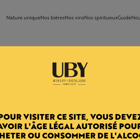
Nature unique
Nos bières
Nos vins
Nos spiritueux
Guide
Nou
ge
E
POUR VISITER CE SITE, VOUS DEVE
Ancré dans le terroir e
AVOIR L'ÂGE LÉGAL AUTORISÉ POU
séculaire, UBY incarne
HETER OU CONSOMMER DE L'ALCO
vins de Côtes de Gas