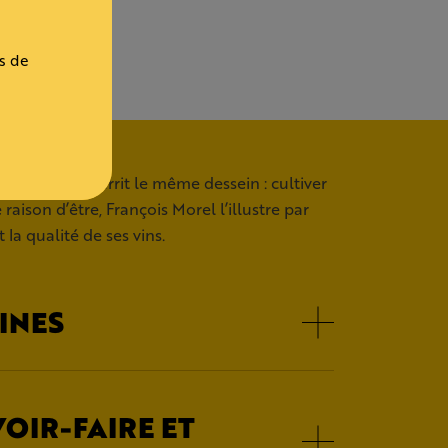
s de
mille Morel nourrit le même dessein : cultiver
raison d’être, François Morel l’illustre par
 la qualité de ses vins.
GINES
VOIR-FAIRE ET