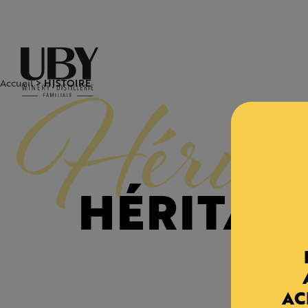
UBY
Hérita
HISTOIRE
Accueil
>
HÉRITAG
AC