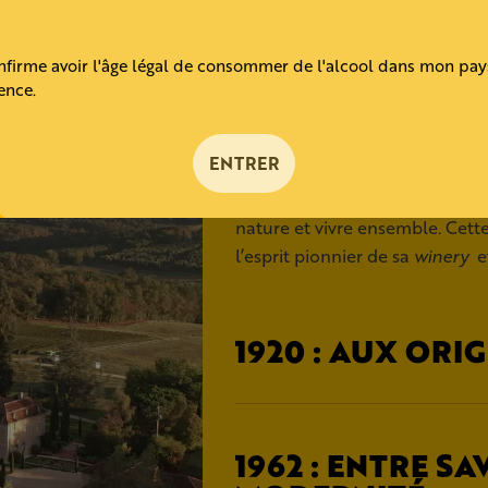
nfirme avoir l'âge légal de consommer de l'alcool dans mon pay
ence.
ENTRER
Depuis trois générations, la fa
nature et vivre ensemble. Cette 
l’esprit pionnier de sa
winery
et
1920 : AUX ORI
1962 : ENTRE SA