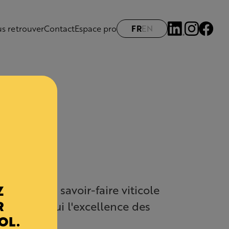
s retrouver
Contact
Espace pro
FR
EN
Z
t fruit d'un savoir-faire viticole
R
 aujourd'hui l'excellence des
OL.
cogne.