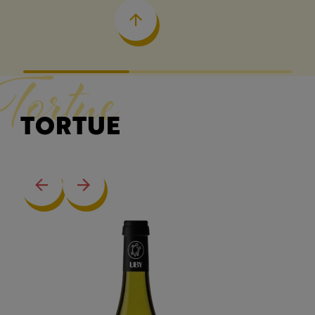
Tortue
TORTUE