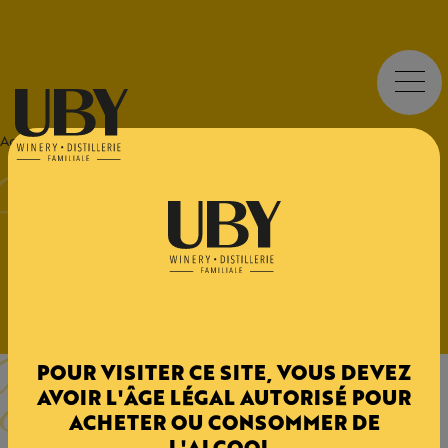
UBY
Tortue
Tortue
Accueil
>
TORTUE
Des vins droits, frais et fruités, caractéristiques des
vins Côtes de Gascogne.
Bulles
BULLES
BIB
TORTUE
POUR VISITER CE SITE, VOUS DEVEZ
AVOIR L'ÂGE LÉGAL AUTORISÉ POUR
BULLES
ACHETER OU CONSOMMER DE
L'ALCOOL.