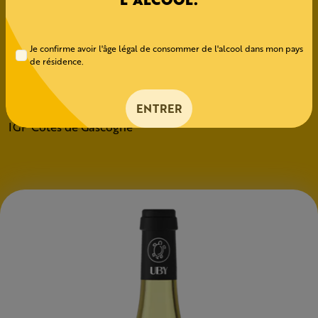
CÉPAGES
Je confirme avoir l'âge légal de consommer de l'alcool dans mon pays
Colombard – Sauvignon
de résidence.
APPELLATION
ENTRER
IGP Côtes de Gascogne