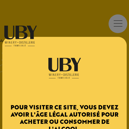
UBY
Zéro Alcool
Osmose Blanc
Accueil
>
Domus
>
Osmose
>
OSMOSE
ZÉRO ALCOOL
Osmose blanc est une boisson fermentée sans alcool à
base de raisins. À découvrir et déguster de l'apéritif au
dessert.
POUR VISITER CE SITE, VOUS DEVEZ
AVOIR L'ÂGE LÉGAL AUTORISÉ POUR
CÉPAGES
ACHETER OU CONSOMMER DE
L'ALCOOL.