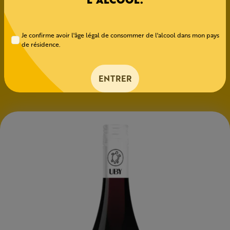
Rouge allie plaisir et convivialité, sans une goutte
d’alcool.
Je confirme avoir l'âge légal de consommer de l'alcool dans mon pays
CÉPAGES
de résidence.
Merlot
ENTRER