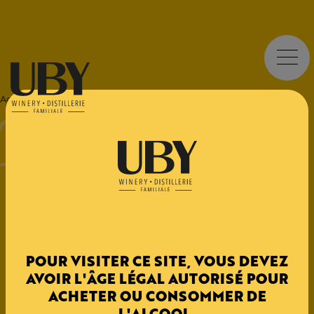
UBY
Frais - Fruité
UBY CUB Blanc Fruité
Accueil
>
Origine
>
UBY CUB
Découvrez les vins en Bag-In-Box : pratique et
économique !
APPELLATION
POUR VISITER CE SITE, VOUS DEVEZ
AVOIR L'ÂGE LÉGAL AUTORISÉ POUR
IGP Côtes de Gascogne
ACHETER OU CONSOMMER DE
L'ALCOOL.